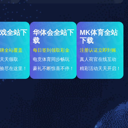
球迷们纷纷为他送上祝福，希望他能早日康
场，也迅速成为各大体育媒体争相报道的话
接下来的比赛中造成冲击。因此，教练组需
球队整体士气也可能受到影响，因为小卡一
利用好现有资源，为团队寻找新的解决方