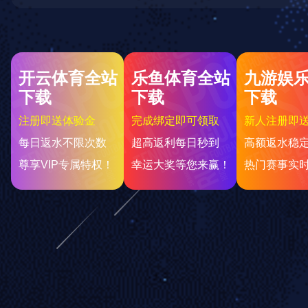
随着疼痛加剧，小卡选择高举双手请求替
复。此时，他面露痛苦之色，无疑让大家
最终，在医护人员的帮助下，小卡缓慢地
题。
2、对球队的影响
小卡作为球队的重要得分手和防守者，其
要迅速评估情况，以便制定相应战术来填
如果小卡需要长时间休息，将导致其他球
直以来都是队友们信任与依赖的人物。
团队协作能力将在这个时候显得尤为重要
案，以应对接下来的挑战。