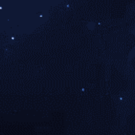
安德烈斯托亚科维奇砍下17分5板1…
相关推荐文章
下赛季NBA薪资榜揭晓库里领衔
在即将到来的NBA赛季中，薪资榜
2026-07-11
内马尔回应球迷批评称只是表
内马尔近日对球迷的批评做出了回应
2026-05-25
2526赛季英超直塞球数据分
在25/26赛季英超联赛中，直塞球
2026-06-26