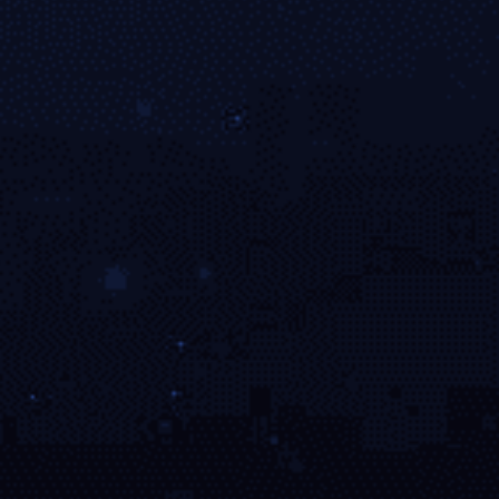
因建议多用
遇了失利，这引发了媒体人的关注和...
联系我们
快速导航
海省西宁市城东区建国路91号
App下载
关于我们
upport@cxmagnet.com
隐私政策
用户协议
网站地图