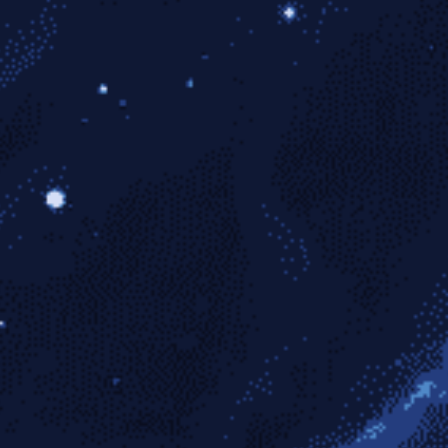
切与支持。他们不仅在第一时间为小卡送上祝福，还通过社交媒
盼。
速传播，许多网友纷纷留言表示希望他能尽快恢复健康。在这种
象征。
为小卡康复过程中的动力之一。面对如此多人的关心，他可能会
了一层阴影。如果伤势严重，将直接影响他的竞技状态和职业生
疗与恢复。
心。如何调整自己的状态以应对潜在的不利局面，将决定他未来
慎。