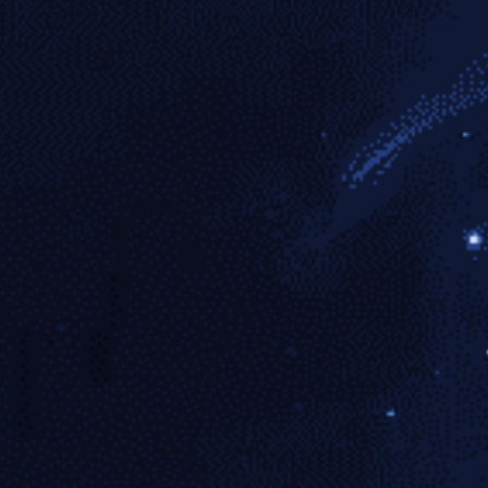
3、球迷反应与支持
小卡受伤后，现场球迷表现出了强烈的关
了相关标语，以表达自己对小卡康复的期
社交网络上，各类关于小卡受伤的信息迅
不仅仅是一个优秀运动员，更是一种精神
这种来自粉丝群体的大力支持，也许会成
并重返赛场。
4、小卡职业生涯前景
此次受伤事件无疑给小卡未来的发展蒙上
意外情况，并采取科学合理的方法进行治
与此同时，这也是一次考验他的毅力与决
许会让他更加成熟，对待运动事业更加谨