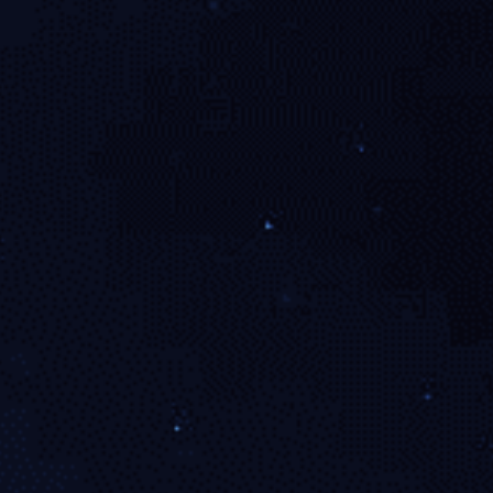
曼联新球场计划依赖外部融资但面