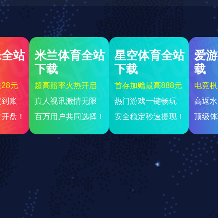
换，这一举动引起了全场观众的注意。现场气氛瞬间紧张起来，
更加心疼。
离开了赛场，留下了紧张而又担忧的观众。这一刻不仅震撼了现
健康状况对于整个球队来说至关重要。他的缺席无疑会对球队在
补他的空缺。
员承担更多责任，对于他们的心理和体力都是一种考验。此外，
，各位球员需共同努力克服困难，以保持竞争力。而教练也必须