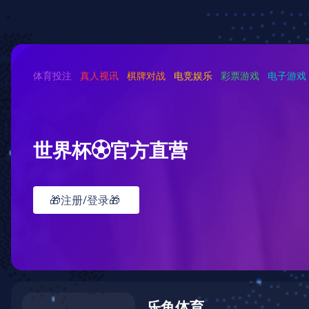
伟德官网首页
A
欢迎访问
伟德官网首页
，提供全面覆
更新千场比赛