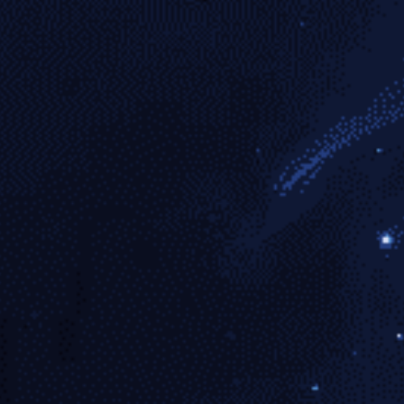
创造更多辉煌。
3、父爱的支持力量
提到安德烈·斯托亚科维奇，不得不提到
勇争先时，可以想象佩贾内心所涌动出的
他更加自信地面对挑战。
佩贾不仅是安德烈生活中的引导者，更是
畅，也让安德烈能更好地吸收来自父亲身
正因有这样坚定而温暖的支持，安德烈才
更高目标迈进。
4、未来展望与期待
随着赛季的发展，球队成功晋级四强，无