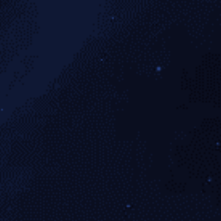
析B费领衔沃
作为一种重要的进攻战术，其数据分析...
高价报价或
引起了广泛关注，尤其是中前场球...