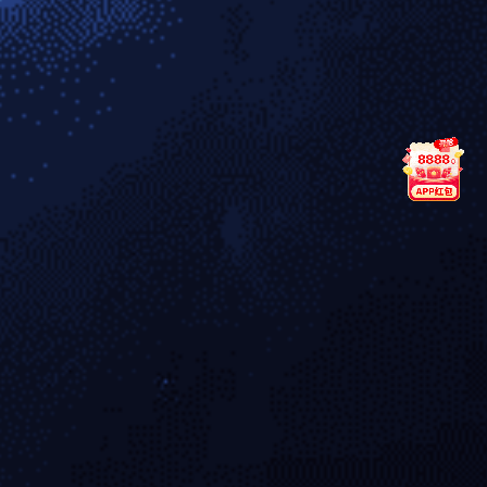
会有更加辉煌的发展前景。
将面临来自各方施加的不小压力，而怎样调
超于单纯技战术层面的提升。
激情、不懈奋斗，他必将书写属于自己的传
家人的坚定支持对运动员发展的巨大影响。
现目标。
创造更多辉煌成就。同时，也希望像安德烈