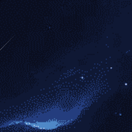
未来，他们将在更大的舞台上迎战强敌。
除了自身技术层面的提升外，如何处理压
适心理状态，将直接影响到他们能否发挥
总之，对于安德烈来说，现在正处于人生
奇篇章。
总结：
综上所述，本场比赛不仅体现了安德烈·
从这次成功晋级四强来看，该队伍具备进
最后，我们期待着下一阶段赛事中的表现
这样的年轻选手能在人生道路上越走越远