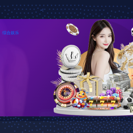
App下载
关于我们
体育热讯
PP与网页版入口｜畅享全球体
盖足球、篮球、电竞等项目的赛事资讯与数据内容，
，聚焦热门体育内容， 助您轻松获取赛事动态，
手机App
网页版