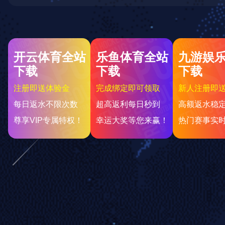
除了得分，斯托亚科维奇还贡献了5个篮
时，他的一次抢断也为球队创造了快攻机
果。
总之，在这场关键战役中，安德烈凭借自
疑会为他的职业生涯增添光彩。
2、团队合作的重要性
虽然安德烈·斯托亚科维奇个人发挥出色
默契十足，各个位置上的球员都能够相互
教练在赛前就强调过战术执行的重要性，
成整体合力，每个人都是不可或缺的一部
因此，这场比赛不仅是安德烈个人能力的