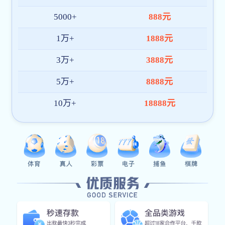
2019年，阿森纳分别两次闯入欧洲冠军联赛决赛，这
一成就不仅体现了球队的实力，也为球迷们留下了难
以磨灭的回忆。
特别是在2006年的决赛中，阿森纳面对巴塞罗那这样
强大的对手，尽管最终未能夺冠，但他们在比赛中的
顽强拼搏精神赢得了无数赞誉。此役不仅仅是一场比
赛，更成为了球队历史上一个重要里程碑。
而2019年的决赛则让更多年轻球迷见证了阿森纳在欧
战舞台上的风采。虽然再一次遭遇失败，但球队展现
出的斗志和团结依然令球迷感到骄傲。这些经历无疑
增强了球队未来争取荣誉的信心。
2、《穿普拉达的女王》的文化影响
作为一部经典时尚喜剧，《穿普拉达的女王》于2006